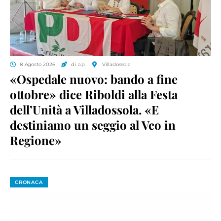
8 Agosto 2026
di a.p.
Villadossola
«Ospedale nuovo: bando a fine
ottobre» dice Riboldi alla Festa
dell’Unità a Villadossola. «E
destiniamo un seggio al Vco in
Regione»
CRONACA