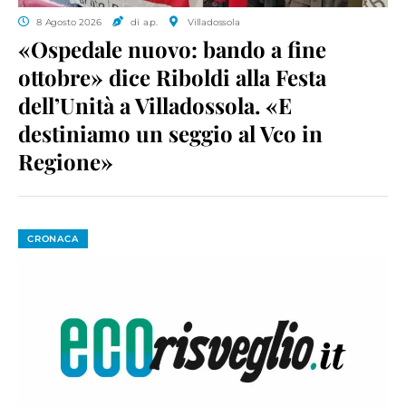
8 Agosto 2026
di a.p.
Villadossola
«Ospedale nuovo: bando a fine
ottobre» dice Riboldi alla Festa
dell’Unità a Villadossola. «E
destiniamo un seggio al Vco in
Regione»
CRONACA