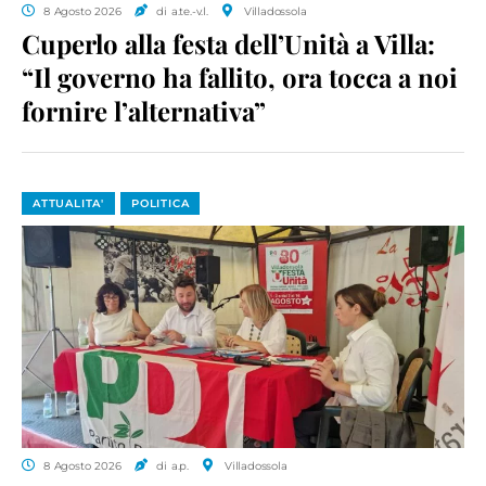
8 Agosto 2026
di a.te.-v.l.
Villadossola
Cuperlo alla festa dell’Unità a Villa:
“Il governo ha fallito, ora tocca a noi
fornire l’alternativa”
ATTUALITA'
POLITICA
8 Agosto 2026
di a.p.
Villadossola