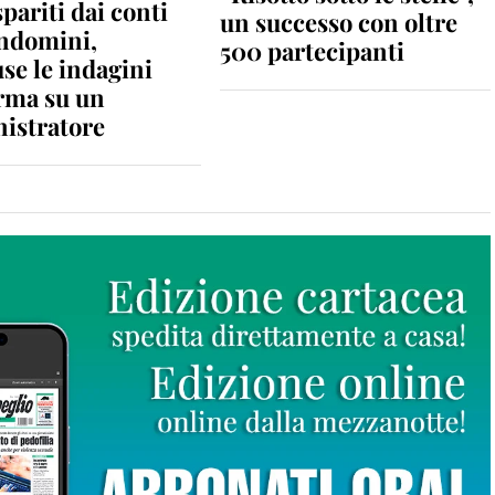
spariti dai conti
un successo con oltre
ondomini,
500 partecipanti
se le indagini
rma su un
istratore