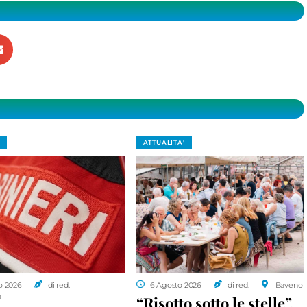
ATTUALITA'
o 2026
di red.
6 Agosto 2026
di red.
Baveno
a
“Risotto sotto le stelle”,