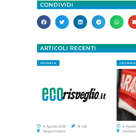
CONDIVIDI
ARTICOLI RECENTI
CRONACA
CRONACA
6 Agosto 2026
di red.
6 Agost
Borgomanero
Verbani