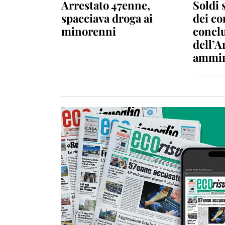
Arrestato 47enne,
Soldi 
spacciava droga ai
dei c
minorenni
conclu
dell’A
ammin