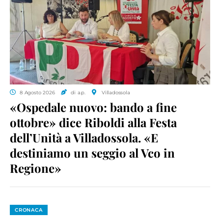
8 Agosto 2026
di a.p.
Villadossola
«Ospedale nuovo: bando a fine
ottobre» dice Riboldi alla Festa
dell’Unità a Villadossola. «E
destiniamo un seggio al Vco in
Regione»
CRONACA