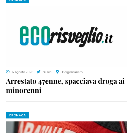
CRONACA
6 Agosto 2026
di red.
Borgomanero
Arrestato 47enne, spacciava droga ai
minorenni
CRONACA