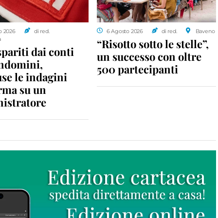
o 2026
di red.
6 Agosto 2026
di red.
Baveno
a
“Risotto sotto le stelle”,
spariti dai conti
un successo con oltre
ondomini,
500 partecipanti
se le indagini
rma su un
istratore