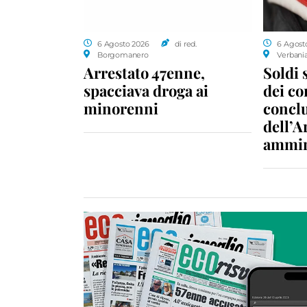
6 Agosto 2026
di red.
6 Agost
Borgomanero
Verbani
Arrestato 47enne,
Soldi 
spacciava droga ai
dei c
minorenni
conclu
dell’A
ammin