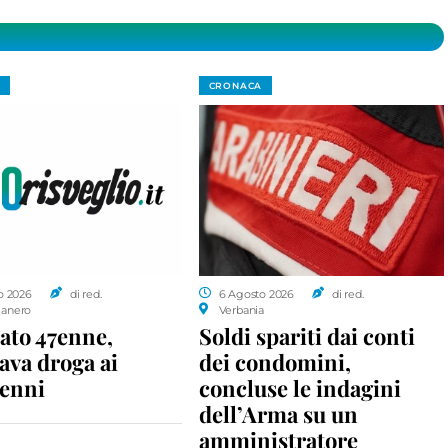
CRONACA
o 2026
di red.
6 Agosto 2026
di red.
anero
Verbania
ato 47enne,
Soldi spariti dai conti
ava droga ai
dei condomini,
enni
concluse le indagini
dell’Arma su un
amministratore