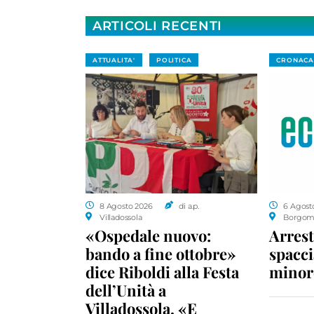
ARTICOLI RECENTI
ATTUALITA'
POLITICA
CRONACA
8 Agosto 2026
di a.p.
6 Agost
Villadossola
Borgom
«Ospedale nuovo:
Arrest
bando a fine ottobre»
spacci
dice Riboldi alla Festa
minor
dell’Unità a
Villadossola. «E