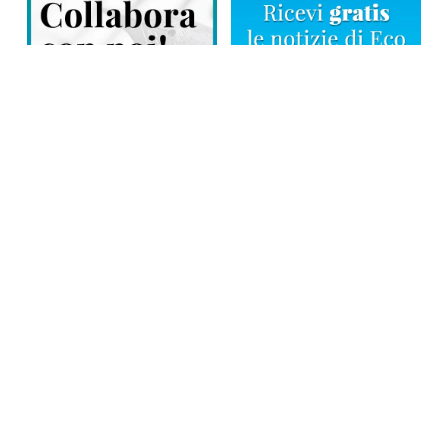
Direttore responsabile: Tiziana Amodei
Copyright © 2026, Editoriale Eco Risveglio srl a socio unico – Partita
Iva: 00476010038
iscrizione della testata al Trib. di Verbania n. 317 del 29.03.2002 –
iscrizione ROC n. 1665
La testata usufruisce dei contributi diretti dell’editoria D.Lgs 70/2017
e dei contributi L.R. n. 18 del 25/06/2008 e dei contributi D.P.C.M
17/04/2025 art. 4
Privacy Policy
–
Cookies Policy
–
Credits