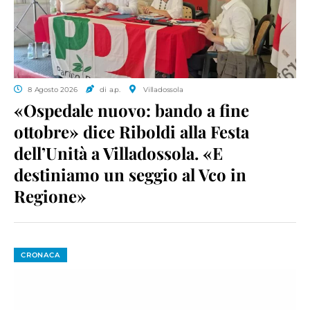
8 Agosto 2026
di a.p.
Villadossola
«Ospedale nuovo: bando a fine
ottobre» dice Riboldi alla Festa
dell’Unità a Villadossola. «E
destiniamo un seggio al Vco in
Regione»
CRONACA