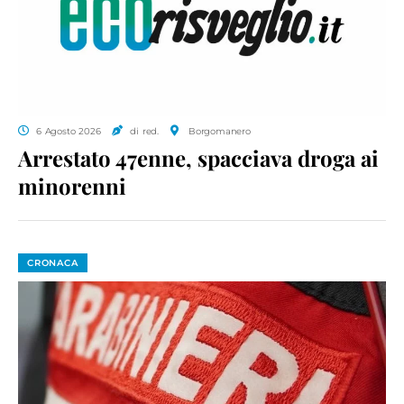
6 Agosto 2026
di red.
Borgomanero
Arrestato 47enne, spacciava droga ai
minorenni
CRONACA