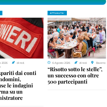
ATTUALITA'
o 2026
di red.
6 Agosto 2026
di red.
Baveno
a
“Risotto sotto le stelle”,
spariti dai conti
un successo con oltre
ondomini,
500 partecipanti
se le indagini
rma su un
istratore