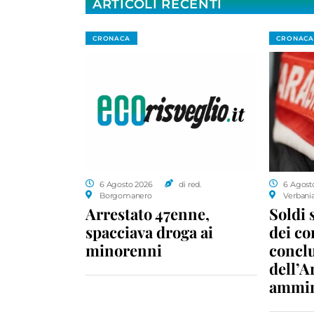
ARTICOLI RECENTI
CRONACA
CRONACA
6 Agosto 2026
di red.
6 Agost
Borgomanero
Verbani
Arrestato 47enne,
Soldi 
spacciava droga ai
dei c
minorenni
conclu
dell’A
ammin