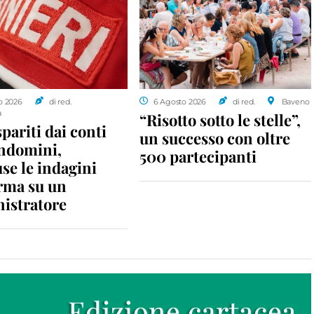
o 2026
di red.
6 Agosto 2026
di red.
Baveno
a
“Risotto sotto le stelle”,
spariti dai conti
un successo con oltre
ondomini,
500 partecipanti
se le indagini
rma su un
istratore