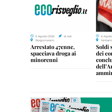
6 Agosto 2026
di red.
6 Agost
Borgomanero
Verbani
Arrestato 47enne,
Soldi 
spacciava droga ai
dei c
minorenni
conclu
dell’A
ammin