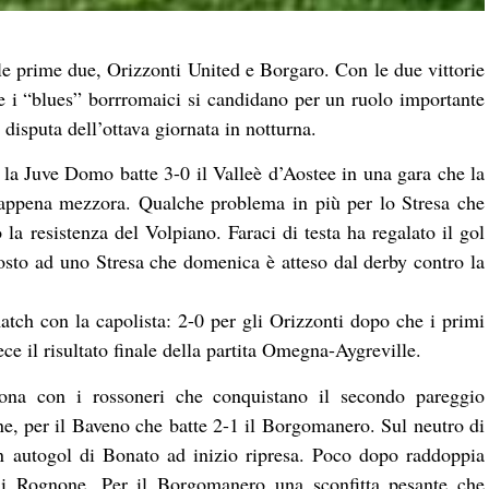
e prime due, Orizzonti United e Borgaro. Con le due vittorie
 e i “blues” borrromaici si candidano per un ruolo importante
 disputa dell’ottava giornata in notturna.
 la Juve Domo batte 3-0 il Valleè d’Aostee in una gara che la
appena mezzora. Qualche problema in più per lo Stresa che
 la resistenza del Volpiano. Faraci di testa ha regalato il gol
osto ad uno Stresa che domenica è atteso dal derby contro la
atch con la capolista: 2-0 per gli Orizzonti dopo che i primi
ece il risultato finale della partita Omegna-Aygreville.
ona con i rossoneri che conquistano il secondo pareggio
ne, per il Baveno che batte 2-1 il Borgomanero. Sul neutro di
n autogol di Bonato ad inizio ripresa. Poco dopo raddoppia
 di Rognone. Per il Borgomanero una sconfitta pesante che