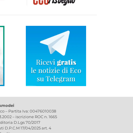
 Amodei
ico – Partita Iva: 00476010038
03.2002 – iscrizione ROC n. 1665
editoria D.Lgs 70/2017
uti D.P.C.M 17/04/2025 art. 4