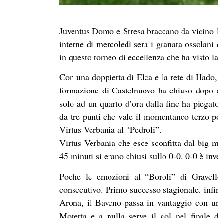
Juventus Domo e Stresa braccano da vicino l
interne di mercoledì sera i granata ossolani
in questo torneo di eccellenza che ha visto la
Con una doppietta di Elca e la rete di Hado,
formazione di Castelnuovo ha chiuso dopo 
solo ad un quarto d’ora dalla fine ha piegato
da tre punti che vale il momentaneo terzo p
Virtus Verbania al “Pedroli”.
Virtus Verbania che esce sconfitta dal big m
45 minuti si erano chiusi sullo 0-0. 0-0 è inv
Poche le emozioni al “Boroli” di Gravell
consecutivo. Primo successo stagionale, infi
Arona, il Baveno passa in vantaggio con u
Motetta e a nulla serve il gol nel finale