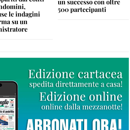
un successo con oltre
ondomini,
500 partecipanti
se le indagini
rma su un
istratore