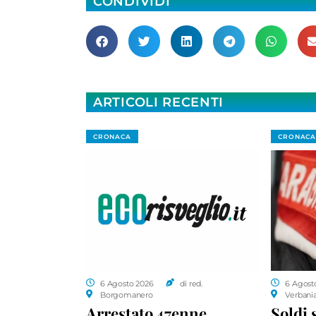
CONDIVIDI
ARTICOLI RECENTI
CRONACA
CRONACA
6 Agosto 2026
di red.
6 Agost
Borgomanero
Verbani
Arrestato 47enne,
Soldi 