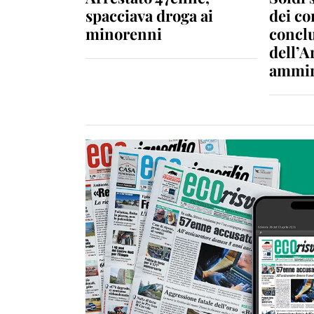
spacciava droga ai
dei c
minorenni
conclu
dell’A
ammin