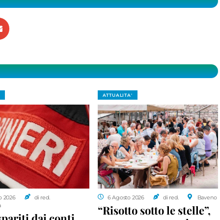
ATTUALITA'
o 2026
di red.
6 Agosto 2026
di red.
Baveno
a
“Risotto sotto le stelle”,
spariti dai conti