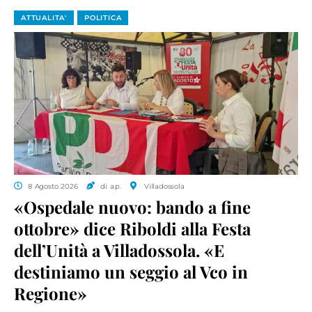
ATTUALITA'
POLITICA
8 Agosto 2026
di a.p.
Villadossola
«Ospedale nuovo: bando a fine
ottobre» dice Riboldi alla Festa
dell’Unità a Villadossola. «E
destiniamo un seggio al Vco in
Regione»