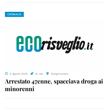
CRONACA
6 Agosto 2026
di red.
Borgomanero
Arrestato 47enne, spacciava droga ai
minorenni