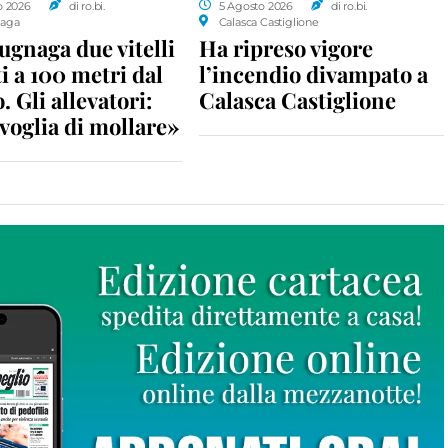
o 2026
di ro.bi.
5 Agosto 2026
di ro.bi.
aga
Calasca Castiglione
gnaga due vitelli
Ha ripreso vigore
i a 100 metri dal
l’incendio divampato a
. Gli allevatori:
Calasca Castiglione
voglia di mollare»