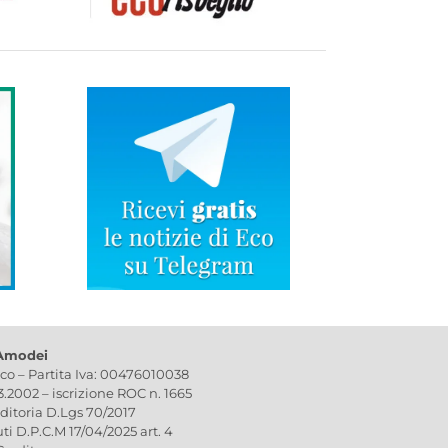
 Amodei
ico – Partita Iva: 00476010038
03.2002 – iscrizione ROC n. 1665
editoria D.Lgs 70/2017
uti D.P.C.M 17/04/2025 art. 4