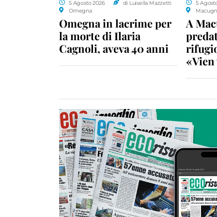
5 Agosto 2026
di Luisella Mazzetti
5 Agost
Omegna
Macugn
Omegna in lacrime per
A Macu
la morte di Ilaria
predat
Cagnoli, aveva 40 anni
rifugio
«Vien 