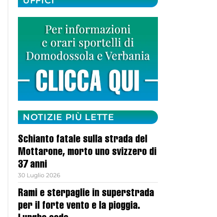
UFFICI
NOTIZIE PIÙ LETTE
Schianto fatale sulla strada del
Mottarone, morto uno svizzero di
37 anni
30 Luglio 2026
Rami e sterpaglie in superstrada
per il forte vento e la pioggia.