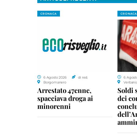
CRONACA
CRONACA
6 Agosto 2026
di red.
6 Agost
Borgomanero
Verbani
Arrestato 47enne,
Soldi 
spacciava droga ai
dei c
minorenni
conclu
dell’A
ammin