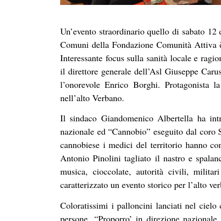
Un’evento straordinario quello di sabato 12 
Comuni della Fondazione Comunità Attiva è o
Interessante focus sulla sanità locale e ragion
il direttore generale dell’Asl Giuseppe Car
l’onorevole Enrico Borghi. Protagonista la 
nell’alto Verbano.
Il sindaco Giandomenico Albertella ha intr
nazionale ed “Cannobio” eseguito dal coro St
cannobiese i medici del territorio hanno con
Antonio Pinolini tagliato il nastro e spalan
musica, cioccolate, autorità civili, mili
caratterizzato un evento storico per l’alto ve
Coloratissimi i palloncini lanciati nel ciel
persone. “Proporro’ in direzione nazional