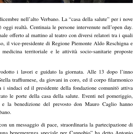
dicembre nell’alto Verbano. La “casa della salute” per i nove
ggi realtà. Centinaia le persone intervenute nell’open day.
ale offerto al mattino al teatro con diversi relatori tra i quali
uso, il vice-presidente di Regione Piemonte Aldo Reschigna e
medicina territoriale e le attività socio-sanitarie proposte
odotto i lavori e guidato la giornata. Alle 13 dopo l’inno
ella traffiumese, da giovani in coro, ed il corpo filarmonico
 i sindaci ed il presidente della fondazione comunitö attiva
cato le porte della casa della salute. Eventi nel pomeriggio,
tari e la benedizione del prevosto don Mauro Caglio hanno
rbano.
o con un messaggio di pace, straordinaria la partecipazione di
e una benemerenza speciale per Cannobio” ha detto Antonio