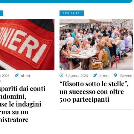
ATTUALITA'
o 2026
di red.
6 Agosto 2026
di red.
Baveno
a
“Risotto sotto le stelle”,
spariti dai conti
un successo con oltre
ondomini,
500 partecipanti
se le indagini
rma su un
istratore