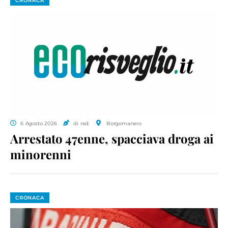
CRONACA
6 Agosto 2026
di red.
Borgomanero
Arrestato 47enne, spacciava droga ai
minorenni
CRONACA