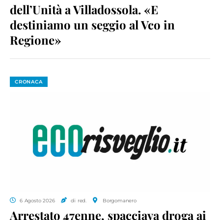
dell’Unità a Villadossola. «E
destiniamo un seggio al Vco in
Regione»
CRONACA
6 Agosto 2026
di red.
Borgomanero
Arrestato 47enne, spacciava droga ai