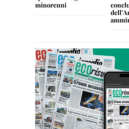
minorenni
conclu
dell’A
ammin