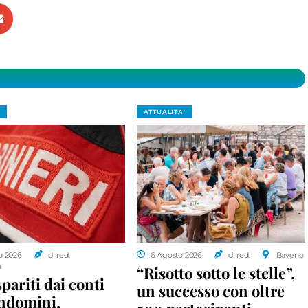
ATTUALITA'
o 2026
di red.
6 Agosto 2026
di red.
Baveno
a
“Risotto sotto le stelle”,
spariti dai conti
un successo con oltre
ondomini,