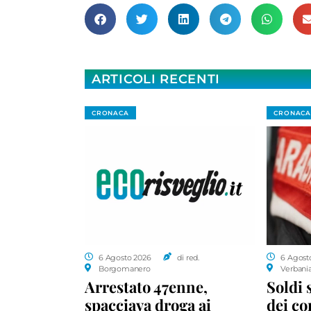
ARTICOLI RECENTI
CRONACA
CRONACA
6 Agosto 2026
di red.
6 Agost
Borgomanero
Verbani
Arrestato 47enne,
Soldi 
spacciava droga ai
dei c