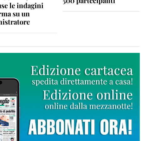
500 partecipanti
se le indagini
rma su un
istratore