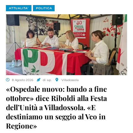
ATTUALITA'
POLITICA
8 Agosto 2026
di a.p.
Villadossola
«Ospedale nuovo: bando a fine
ottobre» dice Riboldi alla Festa
dell’Unità a Villadossola. «E
destiniamo un seggio al Vco in
Regione»