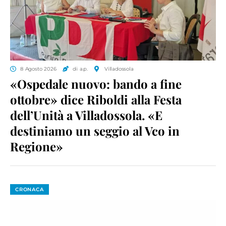
8 Agosto 2026
di a.p.
Villadossola
«Ospedale nuovo: bando a fine
ottobre» dice Riboldi alla Festa
dell’Unità a Villadossola. «E
destiniamo un seggio al Vco in
Regione»
CRONACA