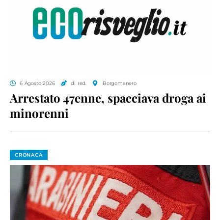
6 Agosto 2026
di red.
Borgomanero
Arrestato 47enne, spacciava droga ai
minorenni
CRONACA