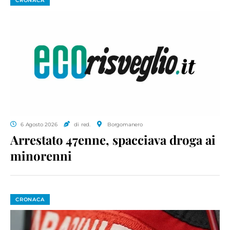
CRONACA
6 Agosto 2026
di red.
Borgomanero
Arrestato 47enne, spacciava droga ai
minorenni
CRONACA