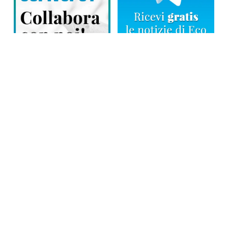
Direttore responsabile: Tiziana Amodei
Copyright © 2026, Editoriale Eco Risveglio srl a socio unico – Partita
Iva: 00476010038
iscrizione della testata al Trib. di Verbania n. 317 del 29.03.2002 –
iscrizione ROC n. 1665
La testata usufruisce dei contributi diretti dell’editoria D.Lgs 70/2017
e dei contributi L.R. n. 18 del 25/06/2008 e dei contributi D.P.C.M
17/04/2025 art. 4