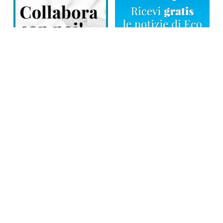
Direttore responsabile: Tiziana Amodei
Copyright © 2026, Editoriale Eco Risveglio srl a socio unico – Partita
Iva: 00476010038
iscrizione della testata al Trib. di Verbania n. 317 del 29.03.2002 –
iscrizione ROC n. 1665
La testata usufruisce dei contributi diretti dell’editoria D.Lgs 70/2017
e dei contributi L.R. n. 18 del 25/06/2008 e dei contributi D.P.C.M
17/04/2025 art. 4