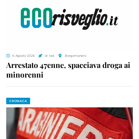
6 Agosto 2026
di red.
Borgomanero
Arrestato 47enne, spacciava droga ai
minorenni
CRONACA