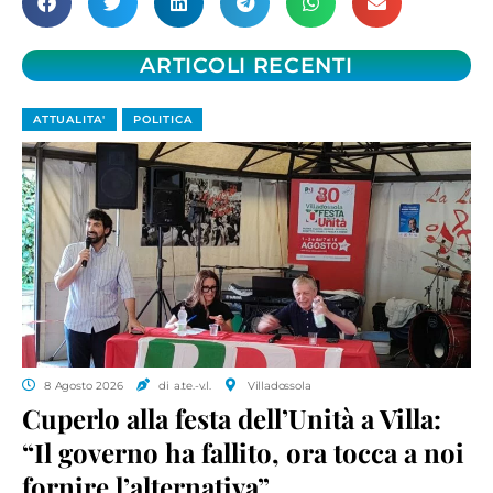
ARTICOLI RECENTI
ATTUALITA'
POLITICA
8 Agosto 2026
di a.te.-v.l.
Villadossola
Cuperlo alla festa dell’Unità a Villa:
“Il governo ha fallito, ora tocca a noi
fornire l’alternativa”