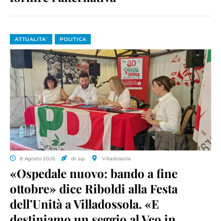
ATTUALITA'
POLITICA
8 Agosto 2026
di a.p.
Villadossola
«Ospedale nuovo: bando a fine
ottobre» dice Riboldi alla Festa
dell’Unità a Villadossola. «E
destiniamo un seggio al Vco in