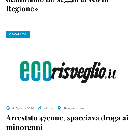
Regione»
CRONACA
6 Agosto 2026
di red.
Borgomanero
Arrestato 47enne, spacciava droga ai
minorenni