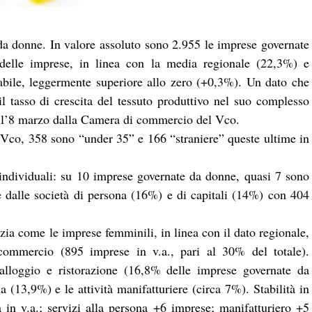
a donne. In valore assoluto sono 2.955 le imprese governate
delle imprese, in linea con la media regionale (22,3%) e
tabile, leggermente superiore allo zero (+0,3%). Un dato che
 tasso di crescita del tessuto produttivo nel suo complesso
dell’8 marzo dalla Camera di commercio del Vco.
Vco, 358 sono “under 35” e 166 “straniere” queste ultime in
 individuali: su 10 imprese governate da donne, quasi 7 sono
ite dalle società di persona (16%) e di capitali (14%) con 404
nzia come le imprese femminili, in linea con il dato regionale,
l commercio (895 imprese in v.a., pari al 30% del totale).
lloggio e ristorazione (16,8% delle imprese governate da
a (13,9%) e le attività manifatturiere (circa 7%). Stabilità in
in v.a.; servizi alla persona +6 imprese; manifatturiero +5