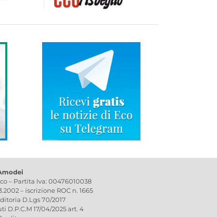
 Amodei
ico – Partita Iva: 00476010038
03.2002 – iscrizione ROC n. 1665
editoria D.Lgs 70/2017
uti D.P.C.M 17/04/2025 art. 4