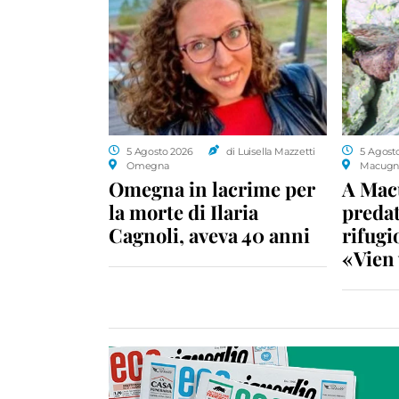
5 Agosto 2026
di Luisella Mazzetti
5 Agost
Omegna
Macugn
Omegna in lacrime per
A Macu
la morte di Ilaria
predat
Cagnoli, aveva 40 anni
rifugio
«Vien 