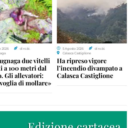
o 2026
di ro.bi.
5 Agosto 2026
di ro.bi.
aga
Calasca Castiglione
gnaga due vitelli
Ha ripreso vigore
i a 100 metri dal
l’incendio divampato a
. Gli allevatori:
Calasca Castiglione
voglia di mollare»