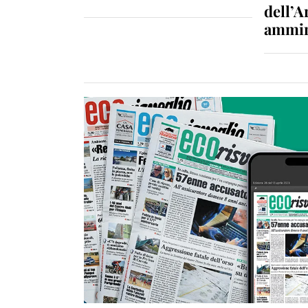
dell’A
ammin