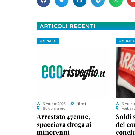
ARTICOLI RECENTI
CRONACA
CRONACA
6 Agosto 2026
di red.
6 Agost
Borgomanero
Verbani
Arrestato 47enne,
Soldi 
spacciava droga ai
dei c
minorenni
conclu