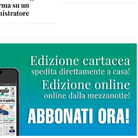
rma su un
istratore