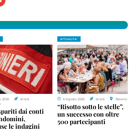
ATTUALITA'
o 2026
di red.
6 Agosto 2026
di red.
Baveno
a
“Risotto sotto le stelle”,
spariti dai conti
un successo con oltre
ondomini,
500 partecipanti
se le indagini