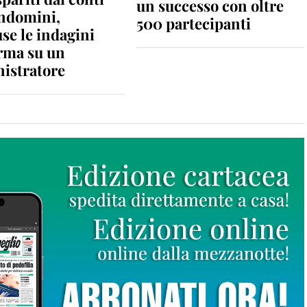
un successo con oltre
ondomini,
500 partecipanti
se le indagini
rma su un
istratore