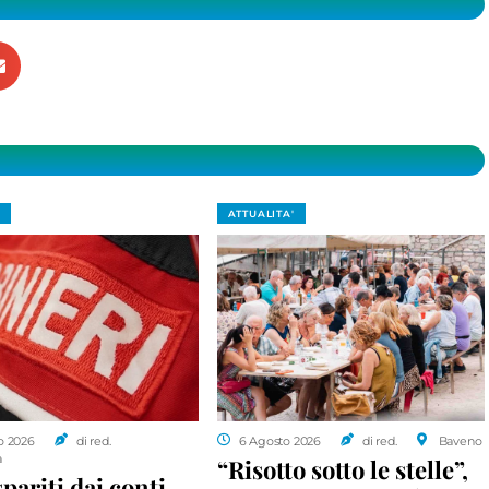
ATTUALITA'
o 2026
di red.
6 Agosto 2026
di red.
Baveno
a
“Risotto sotto le stelle”,
spariti dai conti