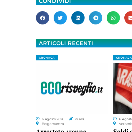
CONDIVIDI
ARTICOLI RECENTI
CRONACA
CRONACA
6 Agosto 2026
di red.
6 Agost
Borgomanero
Verbani
Arrestato 47enne,
Soldi 