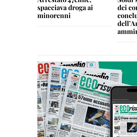
spacciava droga ai
dei c
minorenni
conclu
dell’A
ammin