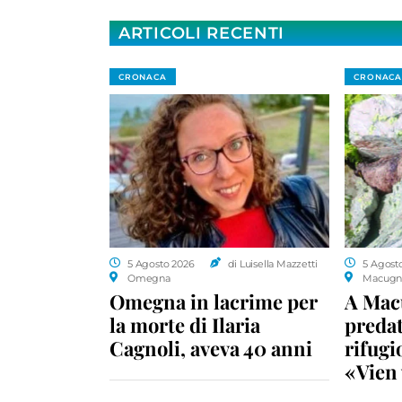
ARTICOLI RECENTI
CRONACA
CRONACA
5 Agosto 2026
di Luisella Mazzetti
5 Agost
Omegna
Macugn
Omegna in lacrime per
A Macu
la morte di Ilaria
predat
Cagnoli, aveva 40 anni
rifugio
«Vien 