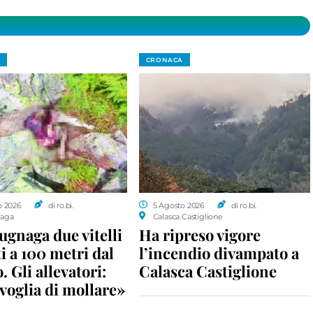
CRONACA
o 2026
di ro.bi.
5 Agosto 2026
di ro.bi.
aga
Calasca Castiglione
gnaga due vitelli
Ha ripreso vigore
i a 100 metri dal
l’incendio divampato a
. Gli allevatori:
Calasca Castiglione
voglia di mollare»