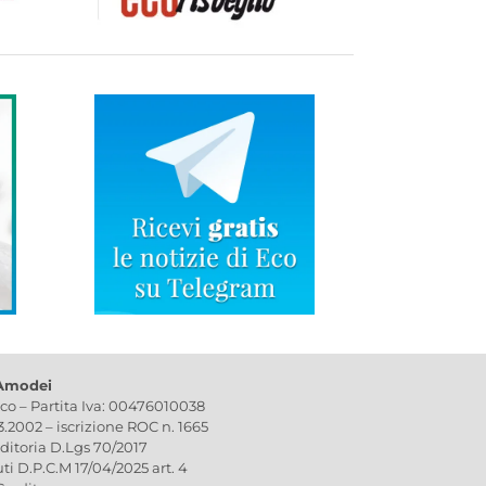
 Amodei
ico – Partita Iva: 00476010038
03.2002 – iscrizione ROC n. 1665
editoria D.Lgs 70/2017
uti D.P.C.M 17/04/2025 art. 4