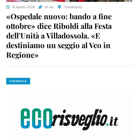
8 Agosto 2026
di a.p.
Villadossola
«Ospedale nuovo: bando a fine
ottobre» dice Riboldi alla Festa
dell’Unità a Villadossola. «E
destiniamo un seggio al Vco in
Regione»
CRONACA