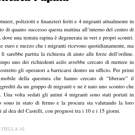
nieri, poliziotti e finanzieri feriti e 4 migranti attualmente in
cio di quanto successo questa mattina all’interno del centro di
 dove una tentata rapina è degenerata in veri e propri scontri.
 due euro e mezzo che i migranti ricevono quotidianamente, ma
ì sarebbe partita la richiesta di aiuto alle forze dell’ordine.
empo uno dei richiedenti asilo avrebbe cercato di mettere in
stretto gli operatori a barricarsi dentro un ufficio. Per primi
 mobile della questura che hanno cercato di “liberare” il
ggrediti da un gruppo di migranti e ne è nato uno scontro che
e. Una volta sedati gli animi 4 migranti sono stati portati in
o sono in stato di fermo e la procura sta valutando la loro
i al dea del Castelli, con prognosi tra i 10 e i 15 giorni.
 DELLA AI