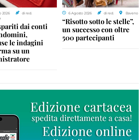
o 2026
di red.
6 Agosto 2026
di red.
Baveno
a
“Risotto sotto le stelle”,
spariti dai conti
un successo con oltre
ondomini,
500 partecipanti
se le indagini
rma su un
istratore