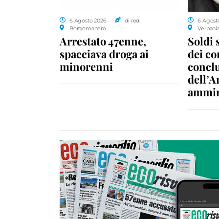
6 Agosto 2026
di red.
6 Agost
Borgomanero
Verbani
Arrestato 47enne,
Soldi 
spacciava droga ai
dei c
minorenni
conclu
dell’A
ammin