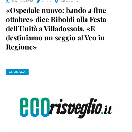
8 Agosto 2026
di a.p.
Villadossola
«Ospedale nuovo: bando a fine
ottobre» dice Riboldi alla Festa
dell’Unità a Villadossola. «E
destiniamo un seggio al Vco in
Regione»
CRONACA