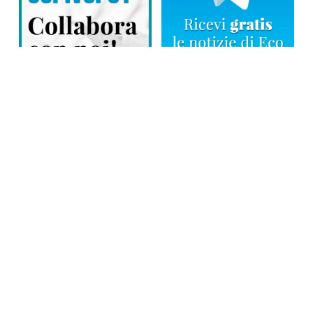
Direttore responsabile: Tiziana Amodei
Copyright © 2026, Editoriale Eco Risveglio srl a socio unico – Partita
Iva: 00476010038
iscrizione della testata al Trib. di Verbania n. 317 del 29.03.2002 –
iscrizione ROC n. 1665
La testata usufruisce dei contributi diretti dell’editoria D.Lgs 70/2017
e dei contributi L.R. n. 18 del 25/06/2008 e dei contributi D.P.C.M
17/04/2025 art. 4