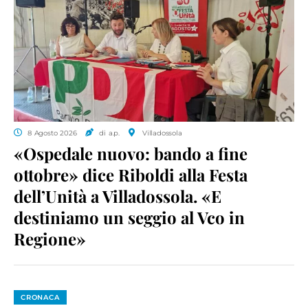
8 Agosto 2026
di a.p.
Villadossola
«Ospedale nuovo: bando a fine
ottobre» dice Riboldi alla Festa
dell’Unità a Villadossola. «E
destiniamo un seggio al Vco in
Regione»
CRONACA