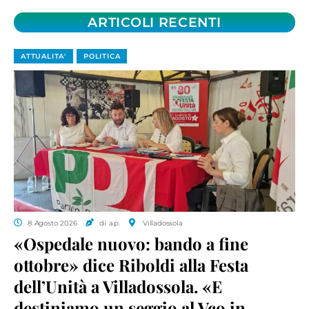
ARTICOLI RECENTI
ATTUALITA'
POLITICA
8 Agosto 2026
di a.p.
Villadossola
«Ospedale nuovo: bando a fine
ottobre» dice Riboldi alla Festa
dell’Unità a Villadossola. «E
destiniamo un seggio al Vco in