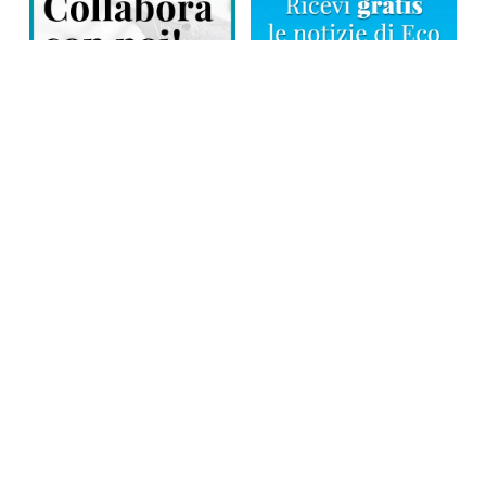
Direttore responsabile: Tiziana Amodei
Copyright © 2026, Editoriale Eco Risveglio srl a socio unico – Partita
Iva: 00476010038
iscrizione della testata al Trib. di Verbania n. 317 del 29.03.2002 –
iscrizione ROC n. 1665
La testata usufruisce dei contributi diretti dell’editoria D.Lgs 70/2017
e dei contributi L.R. n. 18 del 25/06/2008 e dei contributi D.P.C.M
17/04/2025 art. 4
Privacy Policy
–
Cookies Policy
–
Credits