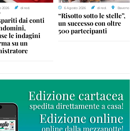
o 2026
di red.
6 Agosto 2026
di red.
Baveno
a
“Risotto sotto le stelle”,
spariti dai conti
un successo con oltre
ondomini,
500 partecipanti
se le indagini
rma su un
istratore