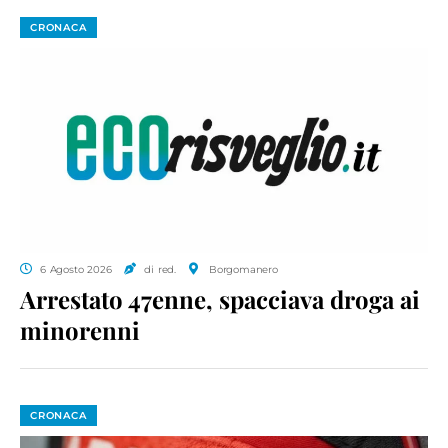
CRONACA
6 Agosto 2026
di red.
Borgomanero
Arrestato 47enne, spacciava droga ai
minorenni
CRONACA