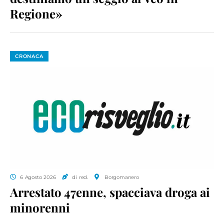
Regione»
CRONACA
6 Agosto 2026
di red.
Borgomanero
Arrestato 47enne, spacciava droga ai
minorenni