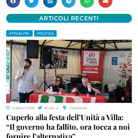
ARTICOLI RECENTI
ATTUALITA'
POLITICA
8 Agosto 2026
di a.te.-v.l.
Villadossola
Cuperlo alla festa dell’Unità a Villa:
“Il governo ha fallito, ora tocca a noi
fornire l’alternativa”