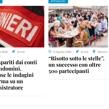
ATTUALITA'
o 2026
di red.
6 Agosto 2026
di red.
Baveno
a
“Risotto sotto le stelle”,
spariti dai conti
un successo con oltre
ondomini,
500 partecipanti
se le indagini
rma su un
istratore