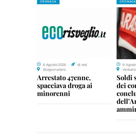
CRONACA
CRONACA
6 Agosto 2026
di red.
6 Agost
Borgomanero
Verbani
Arrestato 47enne,
Soldi 
spacciava droga ai
dei c
minorenni
conclu
dell’A
ammin