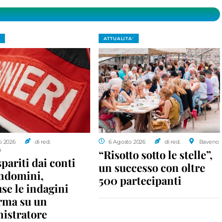
ATTUALITA'
o 2026
di red.
6 Agosto 2026
di red.
Baveno
a
“Risotto sotto le stelle”,
spariti dai conti
un successo con oltre
ondomini,
500 partecipanti
se le indagini
rma su un
istratore