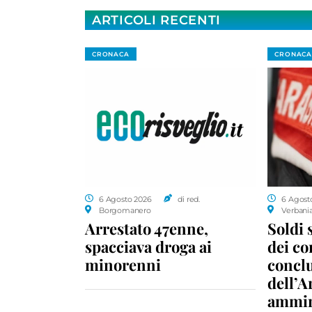
ARTICOLI RECENTI
CRONACA
CRONACA
6 Agosto 2026
di red.
6 Agost
Borgomanero
Verbani
Arrestato 47enne,
Soldi 
spacciava droga ai
dei c
minorenni
conclu
dell’A
ammin