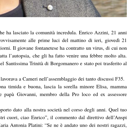
he ha lasciato la comunità incredula. Enrico Azzini, 21 anni
vvisamente alle prime luci del mattino di ieri, giovedì 21
orni. Il giovane fontanetese ha contratto un virus, di cui non
tta l’autopsia, che gli ha fatto venire una febbre molto alta.
el Santissima Trinità di Borgomanero e stato poi trasferito al
 lavorava a Cameri nell’assemblaggio dei tanto discussi F35.
sona timida e buona, lascia la sorella minore Elisa, mamma
o e papà Giovanni, membro della Pro loco ed ex assessore
pporto dato alla nostra società nel corso degli anni. Quel tuo
ri cuori, ciao Enrico”, il commento dal direttivo dell’Anspi
aria Antonia Platini: “
Se ne è andato uno dei nostri ragazzi,