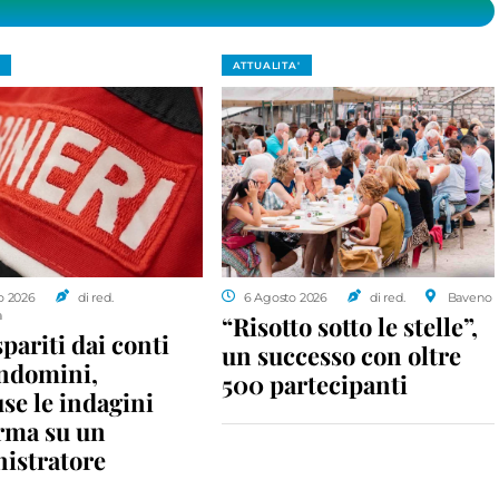
ATTUALITA'
o 2026
di red.
6 Agosto 2026
di red.
Baveno
a
“Risotto sotto le stelle”,
spariti dai conti
un successo con oltre
ondomini,
500 partecipanti
se le indagini
rma su un
istratore