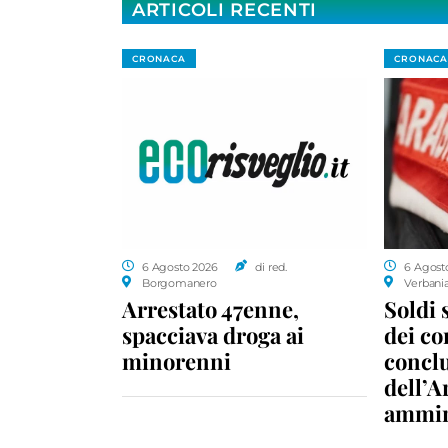
ARTICOLI RECENTI
CRONACA
CRONACA
6 Agosto 2026
di red.
6 Agost
Borgomanero
Verbani
Arrestato 47enne,
Soldi 
spacciava droga ai
dei c
minorenni
conclu
dell’A
ammin