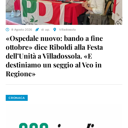
8 Agosto 2026
di a.p.
Villadossola
«Ospedale nuovo: bando a fine
ottobre» dice Riboldi alla Festa
dell’Unità a Villadossola. «E
destiniamo un seggio al Vco in
Regione»
CRONACA