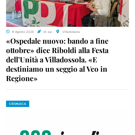
8 Agosto 2026
di a.p.
Villadossola
«Ospedale nuovo: bando a fine
ottobre» dice Riboldi alla Festa
dell’Unità a Villadossola. «E
destiniamo un seggio al Vco in
Regione»
CRONACA