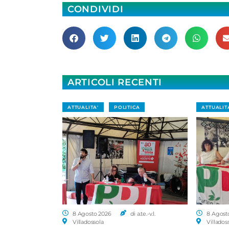
CONDIVIDI
ARTICOLI RECENTI
ATTUALITA'
POLITICA
ATTUALIT
8 Agosto 2026
di a.te.-v.l.
8 Agost
Villadossola
Villados