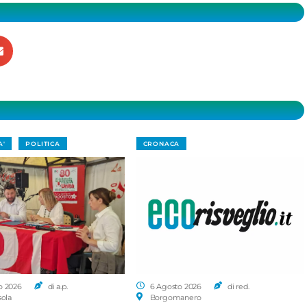
A'
POLITICA
CRONACA
o 2026
di a.p.
6 Agosto 2026
di red.
sola
Borgomanero