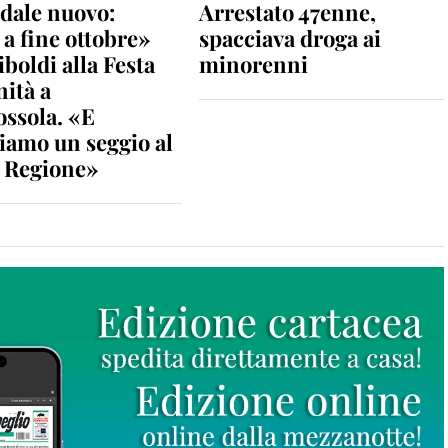
dale nuovo:
Arrestato 47enne,
a fine ottobre»
spacciava droga ai
iboldi alla Festa
minorenni
nità a
ossola. «E
iamo un seggio al
n Regione»