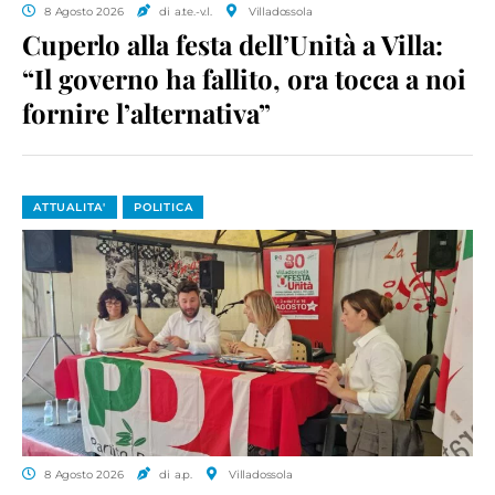
8 Agosto 2026
di a.te.-v.l.
Villadossola
Cuperlo alla festa dell’Unità a Villa:
“Il governo ha fallito, ora tocca a noi
fornire l’alternativa”
ATTUALITA'
POLITICA
8 Agosto 2026
di a.p.
Villadossola