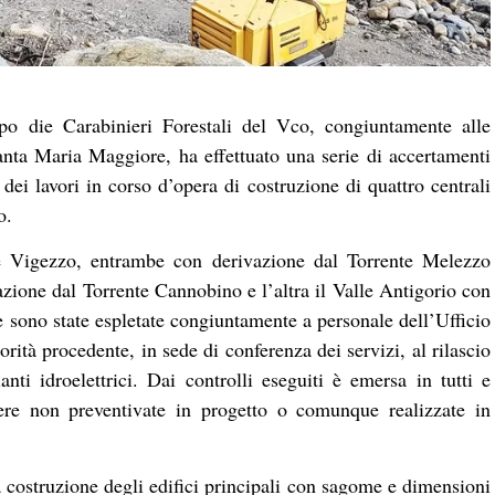
ppo die Carabinieri Forestali del Vco, congiuntamente alle
nta Maria Maggiore, ha effettuato una serie di accertamenti
e dei lavori in corso d’opera di costruzione di quattro centrali
o.
lle Vigezzo, entrambe con derivazione dal Torrente Melezzo
zione dal Torrente Cannobino e l’altra il Valle Antigorio con
e sono state espletate congiuntamente a personale dell’Ufficio
rità procedente, in sede di conferenza dei servizi, al rilascio
anti idroelettrici. Dai controlli eseguiti è emersa in tutti e
pere non preventivate in progetto o comunque realizzate in
ta costruzione degli edifici principali con sagome e dimensioni