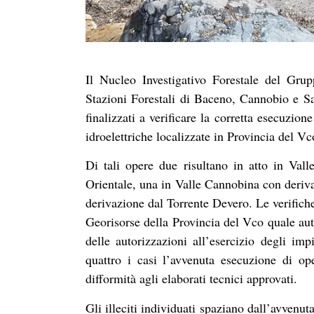
Il Nucleo Investigativo Forestale del Gru
Stazioni Forestali di Baceno, Cannobio e Sa
finalizzati a verificare la corretta esecuzion
idroelettriche localizzate in Provincia del Vc
Di tali opere due risultano in atto in Va
Orientale, una in Valle Cannobina con deriva
derivazione dal Torrente Devero. Le verifich
Georisorse della Provincia del Vco quale auto
delle autorizzazioni all’esercizio degli impi
quattro i casi l’avvenuta esecuzione di o
difformità agli elaborati tecnici approvati.
Gli illeciti individuati spaziano dall’avvenu