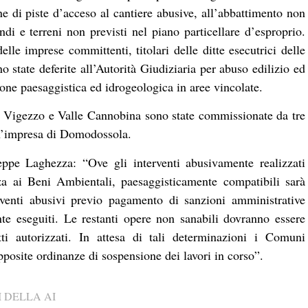
one di piste d’acceso al cantiere abusive, all’abbattimento non
ndi e terreni non previsti nel piano particellare d’esproprio.
lle imprese committenti, titolari delle ditte esecutrici delle
no state deferite all’Autorità Giudiziaria per abuso edilizio ed
ione paesaggistica ed idrogeologica in aree vincolate.
le Vigezzo e Valle Cannobina sono state commissionate da tre
un’impresa di Domodossola.
ppe Laghezza: “Ove gli interventi abusivamente realizzati
nza ai Beni Ambientali, paesaggisticamente compatibili sarà
erventi abusivi previo pagamento di sanzioni amministrative
nte eseguiti. Le restanti opere non sanabili dovranno essere
tti autorizzati. In attesa di tali determinazioni i Comuni
posite ordinanze di sospensione dei lavori in corso”.
 DELLA AI