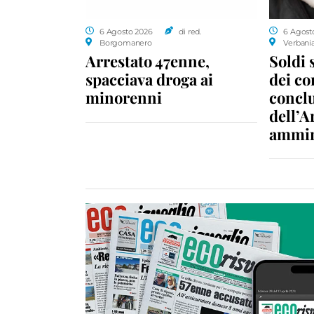
6 Agosto 2026
di red.
6 Agost
Borgomanero
Verbani
Arrestato 47enne,
Soldi 
spacciava droga ai
dei c
minorenni
conclu
dell’A
ammin