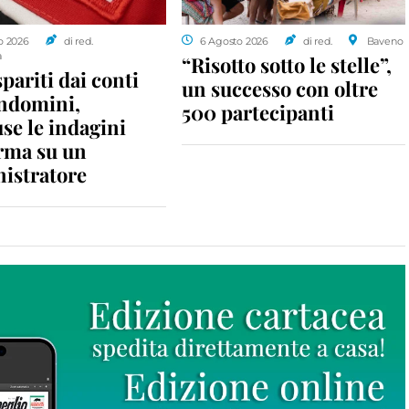
o 2026
di red.
6 Agosto 2026
di red.
Baveno
a
“Risotto sotto le stelle”,
spariti dai conti
un successo con oltre
ondomini,
500 partecipanti
se le indagini
rma su un
istratore