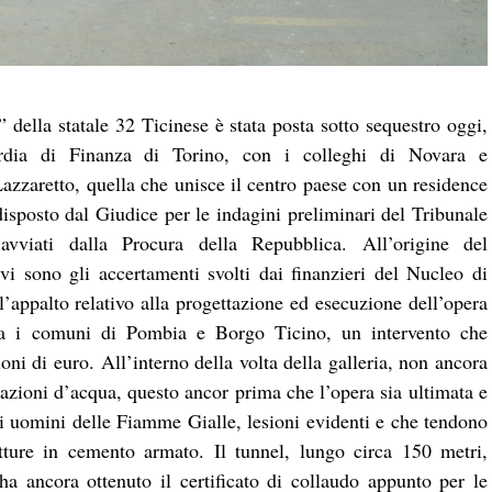
 della statale 32 Ticinese è stata posta sotto sequestro oggi,
ardia di Finanza di Torino, con i colleghi di Novara e
azzaretto, quella che unisce il centro paese con un residence
isposto dal Giudice per le indagini preliminari del Tribunale
vviati dalla Procura della Repubblica. All’origine del
i sono gli accertamenti svolti dai finanzieri del Nucleo di
’appalto relativo alla progettazione ed esecuzione dell’opera
 tra i comuni di Pombia e Borgo Ticino, un intervento che
ni di euro. All’interno della volta della galleria, non ancora
trazioni d’acqua, questo ancor prima che l’opera sia ultimata e
 uomini delle Fiamme Gialle, lesioni evidenti e che tendono
utture in cemento armato. Il tunnel, lungo circa 150 metri,
a ancora ottenuto il certificato di collaudo appunto per le