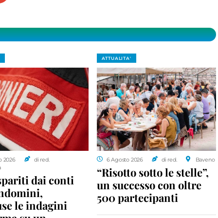
ATTUALITA'
o 2026
di red.
6 Agosto 2026
di red.
Baveno
a
“Risotto sotto le stelle”,
spariti dai conti
un successo con oltre
ondomini,
500 partecipanti
se le indagini
rma su un