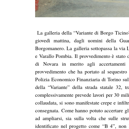
La galleria della “Variante di Borgo Ticino”
giovedì mattina, dagli uomini della Gu
Borgomanero. La galleria sottopassa la via L
e Varallo Pombia. Il provvedimento è stato d
di Novara in merito agli accertamenti a
provvedimento che ha portato al sequestro v
Polizia Economico Finanziaria di Torino sull
della “Variante” della strada statale 32,
complessivamente prevede lavori per 30 milio
collaudata, si sono manifestate crepe e infil
consegnata. Come hanno potuto accertare gli
ad ampliarsi, sia sulla volta che sulle str
identificato nel progetto come “B 4”, non h