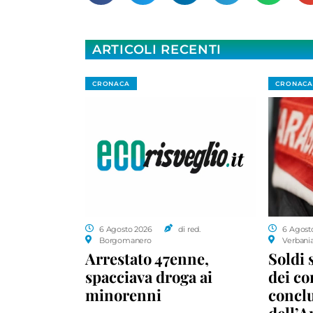
ARTICOLI RECENTI
CRONACA
CRONACA
6 Agosto 2026
di red.
6 Agost
Borgomanero
Verbani
Arrestato 47enne,
Soldi 
spacciava droga ai
dei c
minorenni
conclu
dell’A