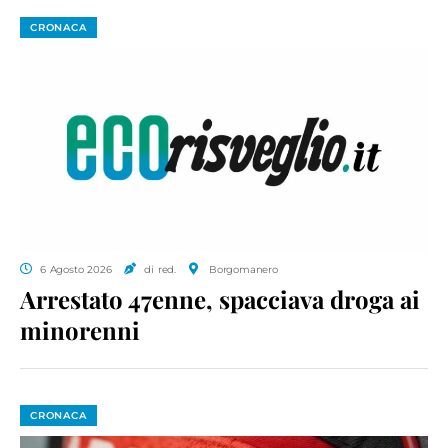
CRONACA
6 Agosto 2026
di red.
Borgomanero
Arrestato 47enne, spacciava droga ai
minorenni
CRONACA