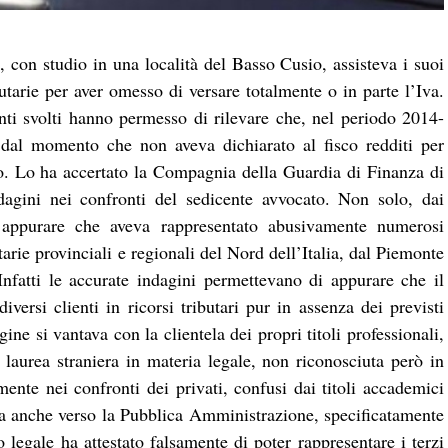
, con studio in una località del Basso Cusio, assisteva i suoi
utarie per aver omesso di versare totalmente o in parte l’Iva.
nti svolti hanno permesso di rilevare che, nel periodo 2014-
, dal momento che non aveva dichiarato al fisco redditi per
o. Lo ha accertato la Compagnia della Guardia di Finanza di
agini nei confronti del sedicente avvocato. Non solo, dai
 appurare che aveva rappresentato abusivamente numerosi
rie provinciali e regionali del Nord dell’Italia, dal Piemonte
nfatti le accurate indagini permettevano di appurare che il
iversi clienti in ricorsi tributari pur in assenza dei previsti
agine si vantava con la clientela dei propri titoli professionali,
na laurea straniera in materia legale, non riconosciuta però in
mente nei confronti dei privati, confusi dai titoli accademici
, ma anche verso la Pubblica Amministrazione, specificatamente
 legale ha attestato falsamente di poter rappresentare i terzi