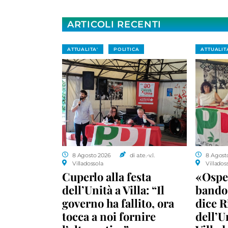
ARTICOLI RECENTI
ATTUALITA'
POLITICA
ATTUALIT
8 Agosto 2026
di a.te.-v.l.
8 Agost
Villadossola
Villados
Cuperlo alla festa
«Ospe
dell’Unità a Villa: “Il
bando 
governo ha fallito, ora
dice R
tocca a noi fornire
dell’U