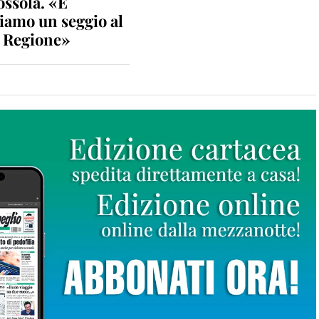
ossola. «E
iamo un seggio al
n Regione»