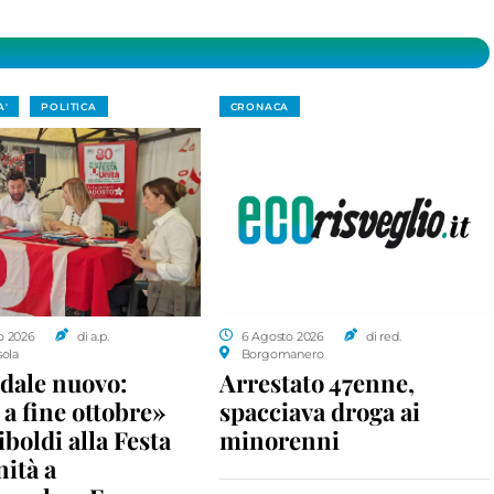
A'
POLITICA
CRONACA
o 2026
di a.p.
6 Agosto 2026
di red.
sola
Borgomanero
dale nuovo:
Arrestato 47enne,
a fine ottobre»
spacciava droga ai
iboldi alla Festa
minorenni
nità a